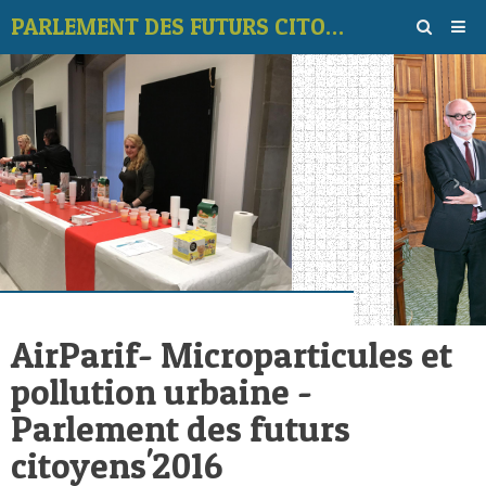
PARLEMENT DES FUTURS CITOYENS
Page d'accueil
Album
Contact
‹
›
Vidéos
Vote des thèmes
Forum
AirParif- Microparticules et
pollution urbaine -
Parlement des futurs
citoyens'2016