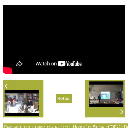
Retour
Parlement des futurs citoyens - Lycée Honoré de Balzac -COP21 - Déba