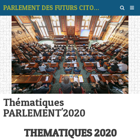
PARLEMENT DES FUTURS CITOYENS
Page d'accueil
Album
Contact
‹
›
Vidéos
Vote des thèmes
Forum
Thématiques
PARLEMENT'2020
THEMATIQUES 2020