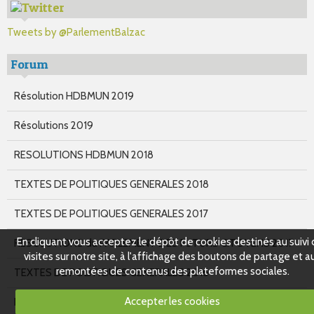
Tweets by @ParlementBalzac
Forum
Résolution HDBMUN 2019
Résolutions 2019
RESOLUTIONS HDBMUN 2018
TEXTES DE POLITIQUES GENERALES 2018
TEXTES DE POLITIQUES GENERALES 2017
En cliquant vous acceptez le dépôt de cookies destinés au suivi
RESOLUTIONS du PARLEMENT DES FUTURS CITOYENS 2017
visites sur notre site, à l'affichage des boutons de partage et a
remontées de contenus des plateformes sociales.
TEXTES DE POLITIQUES GENERALES 2016
Accepter les cookies
RESOLUTIONS du Parlement des futurs citoyens 2016