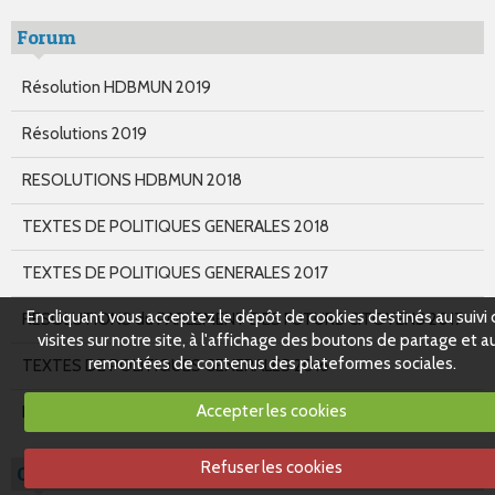
Forum
Résolution HDBMUN 2019
Résolutions 2019
RESOLUTIONS HDBMUN 2018
TEXTES DE POLITIQUES GENERALES 2018
TEXTES DE POLITIQUES GENERALES 2017
En cliquant vous acceptez le dépôt de cookies destinés au suivi
RESOLUTIONS du PARLEMENT DES FUTURS CITOYENS 2017
visites sur notre site, à l'affichage des boutons de partage et a
remontées de contenus des plateformes sociales.
TEXTES DE POLITIQUES GENERALES 2016
Accepter les cookies
RESOLUTIONS du Parlement des futurs citoyens 2016
Refuser les cookies
Organisation Non Gouvernementale