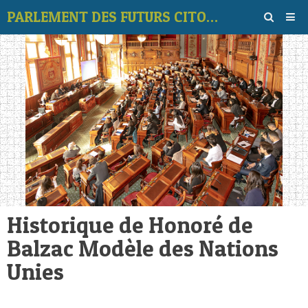
PARLEMENT DES FUTURS CITOYENS
Page d'accueil
Album
Contact
‹
›
Vidéos
Vote des thèmes
Forum
Historique de Honoré de
Balzac Modèle des Nations
Unies