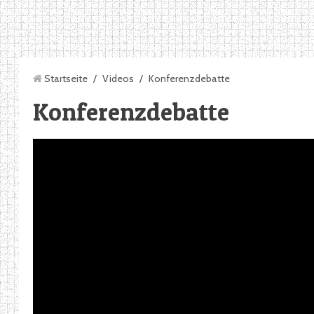
Startseite
/
Videos
/
Konferenzdebatte
Konferenzdebatte