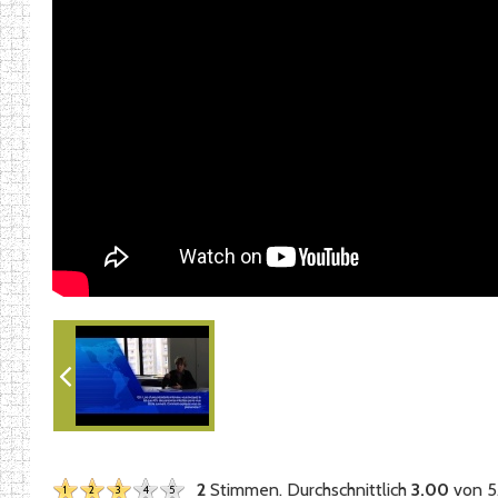
2
Stimmen. Durchschnittlich
3.00
von 5
1
2
3
4
5