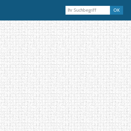
atenthema
Diskussionsforen
OK
›