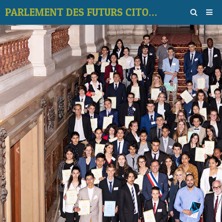
PARLEMENT DES FUTURS CITOYENS
Startseite
Album
Kontakt
Video
Stimmen Sie für das Geodatenthema
Diskussionsforen
‹
›